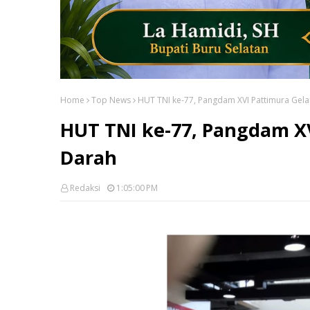
Home
Top News
HUT TNI ke-77, Pangdam XVI Pattimura Gel
HUT TNI ke-77, Pangdam X
Darah
Redaksi
1:05:00 PM