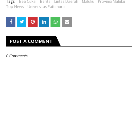
Tags:
Bea Cukai
Berita
Lintas Daerah
Maluku
Provinsi Maluku
Top News
Universitas Pattimura
POST A COMMENT
0 Comments