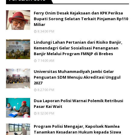
Ferry Onim Desak Kejaksaan dan KPK Periksa
Bupati Sorong Selatan Terkait Pinjaman Rp110
Miliar
8:34:00 PM
Lindungi Lahan Pertanian dari Risiko Banjir,
Kemendagri Gelar Sosialisasi Penanganan
Banjir Melalui Program FMNJP di Brebes
7:14:00 AM
Universitas Muhammadiyah Jambi Gelar
Penguatan SDM Menuju Akreditasi Unggul
2027
8:27:00 PM
Dua Laporan Polisi Warnai Polemik Retribusi
Pasar Kai Wait
8:52:00 PM
Program Polisi Mengajar, Kapolsek Namlea
Tanamkan Kesadaran Hukum kepada Siswa