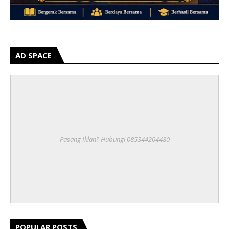
AD SPACE
Pasang Iklan? Hubungi 085344204480
POPULAR POSTS