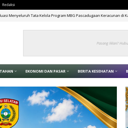
Redaksi
tan 666 Tahun Islam Masuk Papua di Fakfak
BERITA
Pasang Iklan? Hub
NTAHAN
EKONOMI DAN PASAR
BERITA KESEHATAN