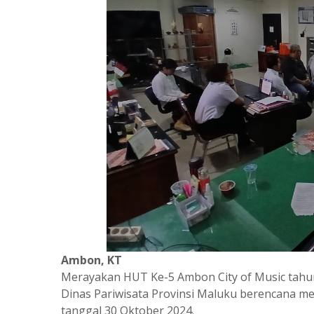
Ambon, KT
Merayakan HUT Ke-5 Ambon City of Music tahu
Dinas Pariwisata Provinsi Maluku berencana 
tanggal 30 Oktober 2024.