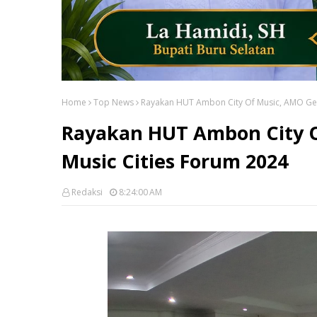
Home
Top News
Rayakan HUT Ambon City Of Music, AMO Gel
Rayakan HUT Ambon City O
Music Cities Forum 2024
Redaksi
8:24:00 AM