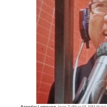
Banndar Lampung
, Iwan Zulfikar,SE.,MM Waki