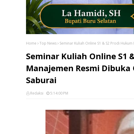
Home
Top News
Seminar Kuliah Online S1 & S2 Prodi Hukum
Seminar Kuliah Online S1 
Manajemen Resmi Dibuka O
Saburai
Redaksi
5:14:00 PM