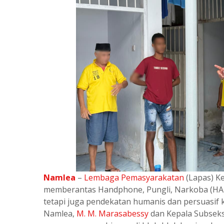
Namlea
–
Lembaga Pemasyarakatan
(Lapas) K
memberantas Handphone, Pungli, Narkoba (HA
tetapi juga pendekatan humanis dan persuasif 
Namlea,
M. M. Marasabessy
dan Kepala Subseks