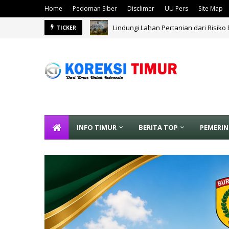
Home
Pedoman Siber
Disclimer
UU Pers
Site Map
Lindungi Lahan Pertanian dari Risiko
Wamendagri Ribka Haluk Pastikan P
TICKER
INFO TIMUR
BERITA TOP
PEMERI