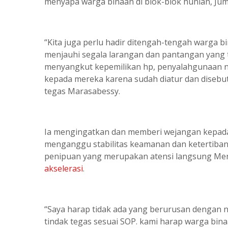
menyapa warga binaan di blok-blok hunian, Jum
“Kita juga perlu hadir ditengah-tengah warga
menjauhi segala larangan dan pantangan yang t
menyangkut kepemilikan hp, penyalahgunaan nar
kepada mereka karena sudah diatur dan disebutk
tegas Marasabessy.
Ia mengingatkan dan memberi wejangan kepada 
menganggu stabilitas keamanan dan ketertiba
penipuan yang merupakan atensi langsung Men
akselerasi
.
“Saya harap tidak ada yang berurusan dengan n
tindak tegas sesuai SOP. kami harap warga bina