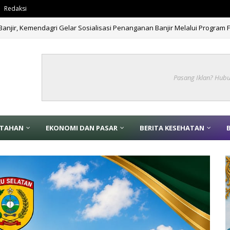
Redaksi
 Banjir, Kemendagri Gelar Sosialisasi Penanganan Banjir Melalui Program 
emerintah Turun Langsung Tindak Lanjuti Dugaan Keracunan Makanan di
Pasang Iklan? Hub
NTAHAN
EKONOMI DAN PASAR
BERITA KESEHATAN