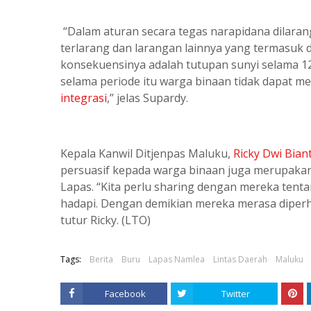
“Dalam aturan secara tegas narapidana dilara
terlarang dan larangan lainnya yang termasuk d
konsekuensinya adalah tutupan sunyi selama 12 
selama periode itu warga binaan tidak dapat m
integrasi
,” jelas Supardy.
Kepala Kanwil Ditjenpas Maluku,
Ricky Dwi Bian
persuasif kepada warga binaan juga merupakan
Lapas. “Kita perlu sharing dengan mereka ten
hadapi. Dengan demikian mereka merasa diperha
tutur Ricky. (LTO)
Tags:
Berita
Buru
Lapas Namlea
Lintas Daerah
Maluku
Facebook
Twitter