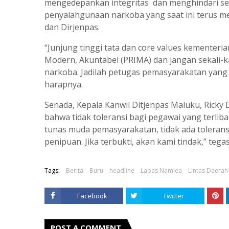
mengedepankan integritas dan menghindari s
penyalahgunaan narkoba yang saat ini terus me
dan Dirjenpas.
“Junjung tinggi tata dan core values kementerian
Modern, Akuntabel (PRIMA) dan jangan sekali-k
narkoba. Jadilah petugas pemasyarakatan yan
harapnya.
Senada, Kepala Kanwil Ditjenpas Maluku, Rick
bahwa tidak toleransi bagi pegawai yang terliba
tunas muda pemasyarakatan, tidak ada toleransi
penipuan. Jika terbukti, akan kami tindak,” tegas
Tags:
Berita
Buru
headline
Lapas Namlea
Lintas Daerah
Facebook
Twitter
POST A COMMENT