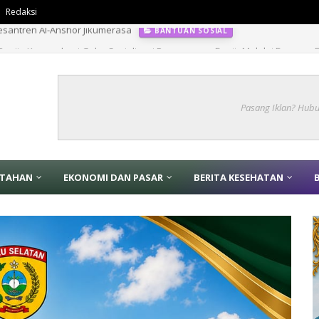
Redaksi
 Banjir, Kemendagri Gelar Sosialisasi Penanganan Banjir Melalui Program 
Pasang Iklan? Hub
NTAHAN
EKONOMI DAN PASAR
BERITA KESEHATAN