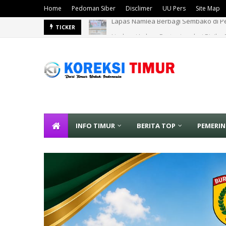
Home
Pedoman Siber
Disclimer
UU Pers
Site Map
Lindungi Lahan Pertanian dari Risiko
TICKER
INFO TIMUR
BERITA TOP
PEMERI