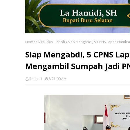
Home
Viral dan Heboh
Siap Mengabdi, 5 CPNS Lapas Namlea
Siap Mengabdi, 5 CPNS Lap
Mengambil Sumpah Jadi P
Redaksi
8:21:00 AM