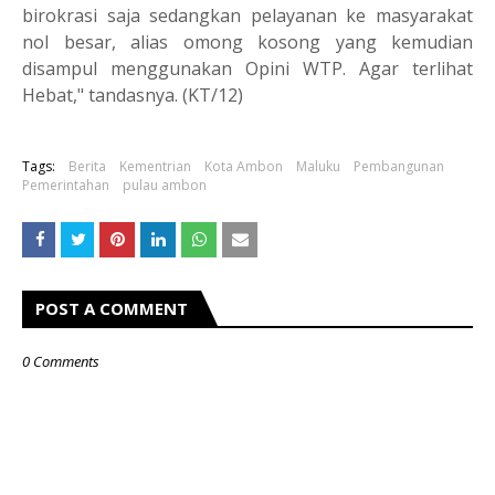
birokrasi saja sedangkan pelayanan ke masyarakat
nol besar, alias omong kosong yang kemudian
disampul menggunakan Opini WTP. Agar terlihat
Hebat," tandasnya. (KT/12)
Tags:
Berita
Kementrian
Kota Ambon
Maluku
Pembangunan
Pemerintahan
pulau ambon
POST A COMMENT
0 Comments