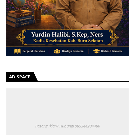
AD SPACE
Pasang Iklan? Hubungi 085344204480