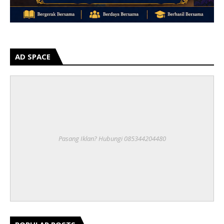
AD SPACE
Pasang Iklan? Hubungi 085344204480