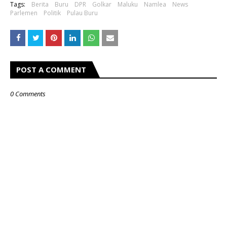
Tags:
Berita
Buru
DPR
Golkar
Maluku
Namlea
News
Parlemen
Politik
Pulau Buru
POST A COMMENT
0 Comments