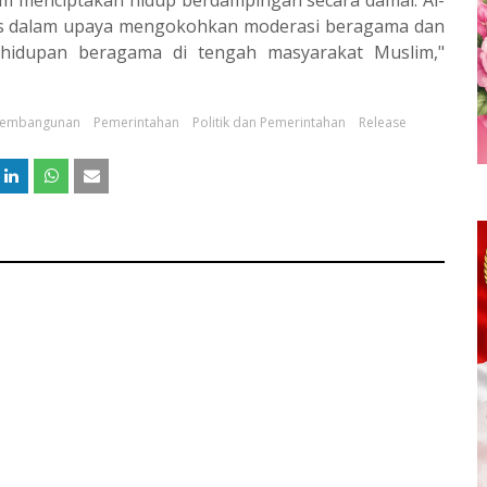
am menciptakan hidup berdampingan secara damai. Al-
egis dalam upaya mengokohkan moderasi beragama dan
hidupan beragama di tengah masyarakat Muslim,"
embangunan
Pemerintahan
Politik dan Pemerintahan
Release