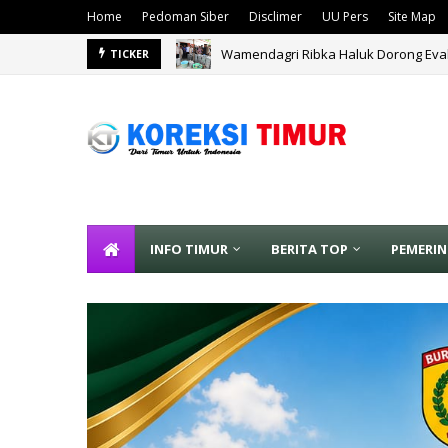
Home
Pedoman Siber
Disclimer
UU Pers
Site Map
Wamendagri Ribka Haluk Dorong Eva
TICKER
INFO TIMUR
BERITA TOP
PEMERI