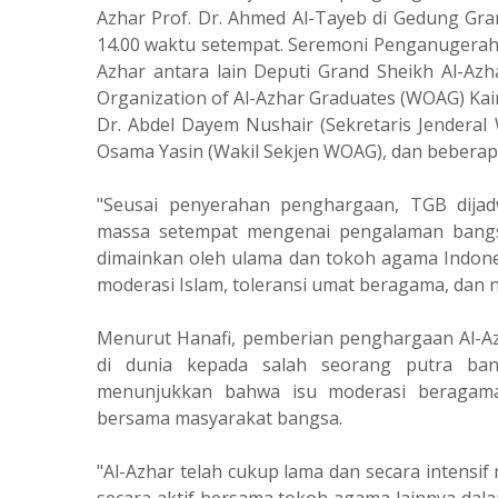
Azhar Prof. Dr. Ahmed Al-Tayeb di Gedung Gran
14.00 waktu setempat. Seremoni Penganugerahan
Azhar antara lain Deputi Grand Sheikh Al-Azh
Organization of Al-Azhar Graduates (WOAG) Kair
Dr. Abdel Dayem Nushair (Sekretaris Jenderal
Osama Yasin (Wakil Sekjen WOAG), dan beberapa
"Seusai penyerahan penghargaan, TGB dija
massa setempat mengenai pengalaman bangs
dimainkan oleh ulama dan tokoh agama Indone
moderasi Islam, toleransi umat beragama, dan ni
Menurut Hanafi, pemberian penghargaan Al-A
di dunia kepada salah seorang putra ban
menunjukkan bahwa isu moderasi beragama
bersama masyarakat bangsa.
"Al-Azhar telah cukup lama dan secara intensif