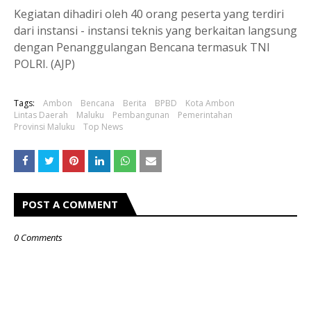
Kegiatan dihadiri oleh 40 orang peserta yang terdiri
dari instansi - instansi teknis yang berkaitan langsung
dengan Penanggulangan Bencana termasuk TNI
POLRI. (AJP)
Tags:
Ambon
Bencana
Berita
BPBD
Kota Ambon
Lintas Daerah
Maluku
Pembangunan
Pemerintahan
Provinsi Maluku
Top News
POST A COMMENT
0 Comments