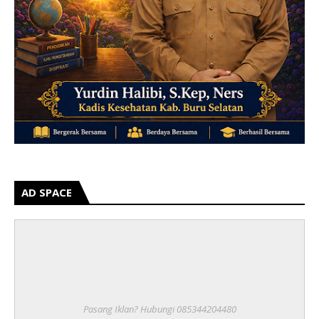
AD SPACE
Pasang Iklan? Hubungi 085344204480