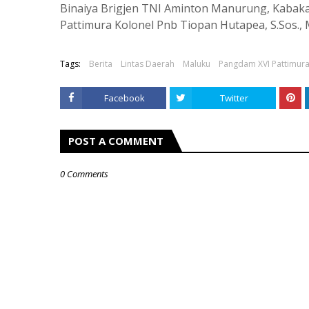
Binaiya Brigjen TNI Aminton Manurung, Kabakam
Pattimura Kolonel Pnb Tiopan Hutapea, S.Sos., M
Tags:
Berita
Lintas Daerah
Maluku
Pangdam XVI Pattimur
Facebook
Twitter
POST A COMMENT
0 Comments