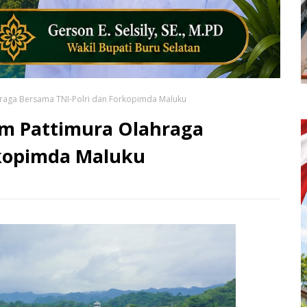
hraga Bersama TNI-Polri dan Forkopimda Maluku
am Pattimura Olahraga
rkopimda Maluku