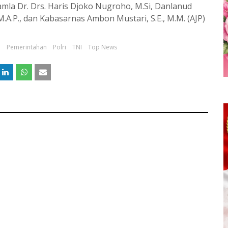
la Dr. Drs. Haris Djoko Nugroho, M.Si, Danlanud
.A.P., dan Kabasarnas Ambon Mustari, S.E., M.M. (AJP)
a
Pemerintahan
Polri
TNI
Top News