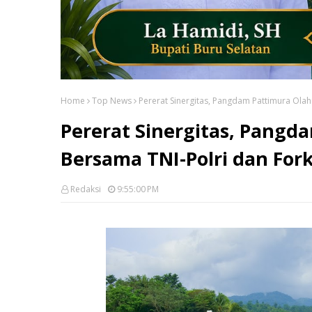
Home
Top News
Pererat Sinergitas, Pangdam Pattimura Ola
Pererat Sinergitas, Pangd
Bersama TNI-Polri dan Fo
Redaksi
9:55:00 PM