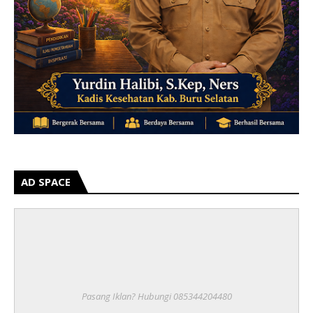
AD SPACE
Pasang Iklan? Hubungi 085344204480