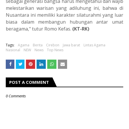
sebagai generasi bangsa harus mengetahui dan wajib
melestarikan warisan yang adiluhung ini, bahwa di
Nusantara ini memiliki karakter silaturahmi yang luar
biasa dalam membangun hubungan antar umat
beragama," tutur Romo Kefas.
(KT-RK)
Tags:
Agama
Berita
Cirebon
Jawa barat
Lintas Agama
Nasional
NEW
News
Top News
POST A COMMENT
0 Comments