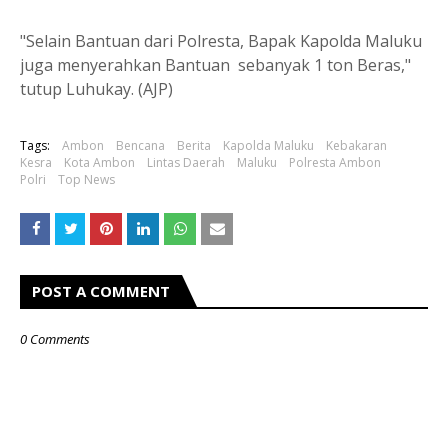
"Selain Bantuan dari Polresta, Bapak Kapolda Maluku
juga menyerahkan Bantuan sebanyak 1 ton Beras,"
tutup Luhukay. (AJP)
Tags:
Ambon
Bencana
Berita
Kapolda Maluku
Kebakaran
Kesra
Kota Ambon
Lintas Daerah
Maluku
Polresta Ambon
Polri
Top News
POST A COMMENT
0 Comments