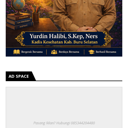
AD SPACE
Pasang Iklan? Hubungi 085344204480