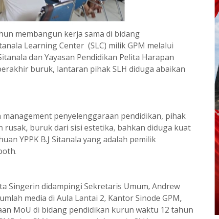
ahun membangun kerja sama di bidang
anala Learning Center (SLC) milik GPM melalui
 Sitanala dan Yayasan Pendidikan Pelita Harapan
berakhir buruk, lantaran pihak SLH diduga abaikan
lih management penyelenggaraan pendidikan, pihak
usak, buruk dari sisi estetika, bahkan diduga kuat
an YPPK B.J Sitanala yang adalah pemilik
both.
ota Singerin didampingi Sekretaris Umum, Andrew
mlah media di Aula Lantai 2, Kantor Sinode GPM,
aan MoU di bidang pendidikan kurun waktu 12 tahun