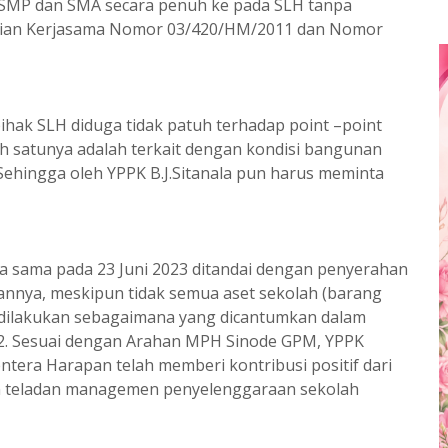
SMP dan SMA secara penuh ke pada SLH tanpa
anjian Kerjasama Nomor 03/420/HM/2011 dan Nomor
ihak SLH diduga tidak patuh terhadap point –point
 satunya adalah terkait dengan kondisi bangunan
 Sehingga oleh YPPK B.J.Sitanala pun harus meminta
erja sama pada 23 Juni 2023 ditandai dengan penyerahan
nnya, meskipun tidak semua aset sekolah (barang
n dilakukan sebagaimana yang dicantumkan dalam
 12. Sesuai dengan Arahan MPH Sinode GPM, YPPK
tera Harapan telah memberi kontribusi positif dari
an teladan managemen penyelenggaraan sekolah