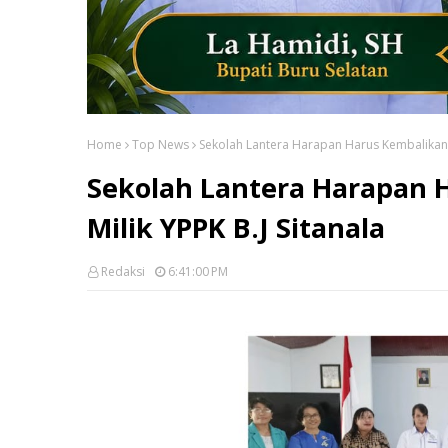
Home
Top News
Sekolah Lantera Harapan Harus Kembalikan S
Sekolah Lantera Harapan 
Milik YPPK B.J Sitanala
Redaksi
6:41:00 PM