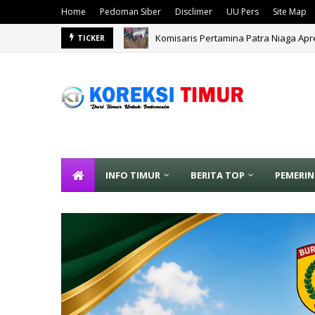
Home
Pedoman Siber
Disclimer
UU Pers
Site Map
Komisaris Pertamina Patra Niaga Apr
TICKER
Kapolda DIY Letakkan Batu Pertama
INFO TIMUR
BERITA TOP
PEMERI