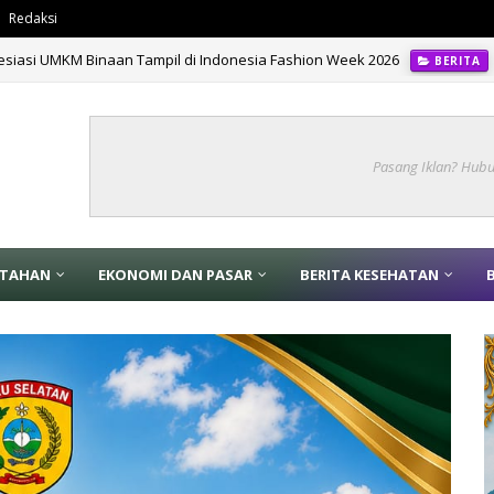
Redaksi
esiasi UMKM Binaan Tampil di Indonesia Fashion Week 2026
BERITA
 Gedung KBRN Gegana, Perkuat Kesiapsiagaan Hadapi Ancaman Modern
Pasang Iklan? Hub
NTAHAN
EKONOMI DAN PASAR
BERITA KESEHATAN