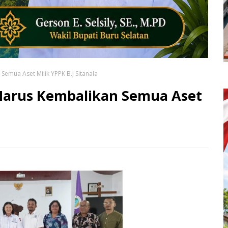
emua Aset Milik YPPK B.J Sitanala
Harus Kembalikan Semua Aset