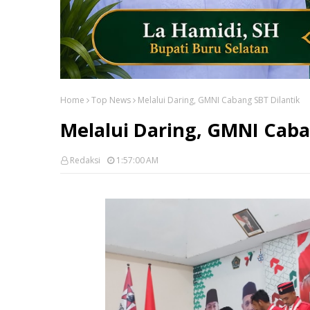
Home
Top News
Melalui Daring, GMNI Cabang SBT Dilantik
Melalui Daring, GMNI Caba
Redaksi
1:57:00 AM