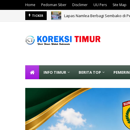
Home
Pedoman Siber
Disclimer
UU Pers
Site Map
Lapas Namlea Berbagi Sembako di Pe
Lindungi Lahan Pertanian dari Risiko
TICKER
INFO TIMUR
BERITA TOP
PEMERI