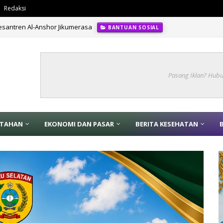
Redaksi
santren Al-Anshor Jikumerasa
BANTUAN SOSIAL
 Banjir, Kemendagri Gelar Sosialisasi Penanganan Banjir Melalui Program 
Pasang Iklan? Hub
NTAHAN
EKONOMI DAN PASAR
BERITA KESEHATAN