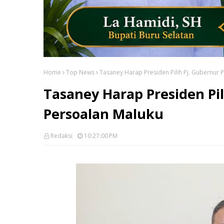
Home
Top News
Tasaney Harap Presiden Pilih Pj. Gubernur
Tasaney Harap Presiden Pi
Persoalan Maluku
Redaksi
10:27:00 PM