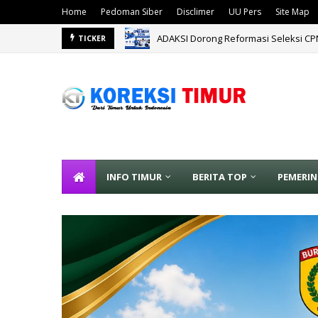
Home
Pedoman Siber
Disclimer
UU Pers
Site Map
ADAKSI Dorong Reformasi Seleksi C
TICKER
INFO TIMUR
BERITA TOP
PEMERI