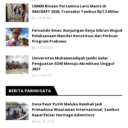
UMKM Binaan Pertamina Laris Manis di
INACRAFT 2026, Transaksi Tembus Rp7,5 Miliar
7:10:00 AM
Fernando Emas: Kunjungan Kerja Gibran Wujud
Pelaksanaan Mandat Konstitusi dan Perkuat
Program Prabowo
11:35:00 AM
Universitas Muhammadiyah Jambi Gelar
Penguatan SDM Menuju Akreditasi Unggul
2027
8:27:00 PM
BERITA PARIWISATA
​Desa Pasir Putih Maluku Kembali Jadi
Primadona Wisatawan Internasional, Sambut
Kapal Pesiar Heritage Adventure
July 10, 2026