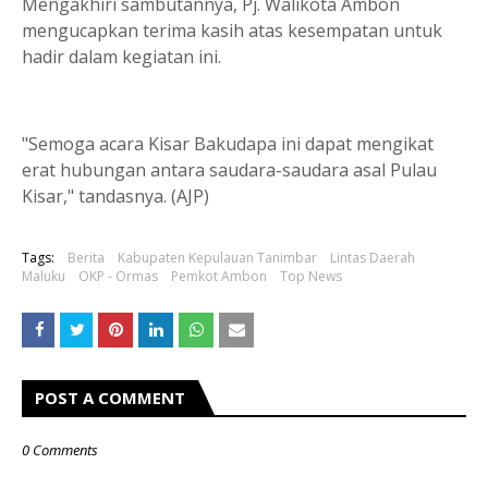
Mengakhiri sambutannya, Pj. Walikota Ambon
mengucapkan terima kasih atas kesempatan untuk
hadir dalam kegiatan ini.
"Semoga acara Kisar Bakudapa ini dapat mengikat
erat hubungan antara saudara-saudara asal Pulau
Kisar," tandasnya. (AJP)
Tags:
Berita
Kabupaten Kepulauan Tanimbar
Lintas Daerah
Maluku
OKP - Ormas
Pemkot Ambon
Top News
POST A COMMENT
0 Comments