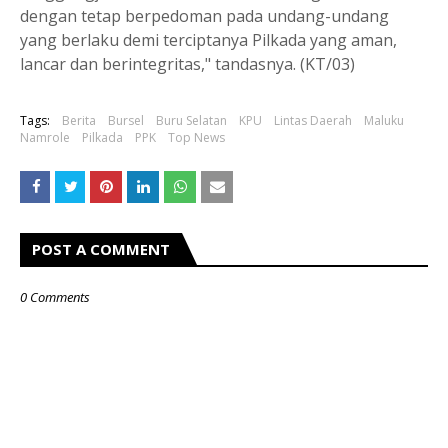
dengan tetap berpedoman pada undang-undang
yang berlaku demi terciptanya Pilkada yang aman,
lancar dan berintegritas," tandasnya. (KT/03)
Tags:
Berita
Bursel
Buru Selatan
KPU
Lintas Daerah
Maluku
Namrole
Pilkada
PPK
Top News
POST A COMMENT
0 Comments