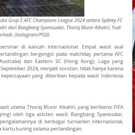
buka Grup E AFC Champions League 2024 antara Sydney FC
diri dari Bangbang Syamsudar, Thoriq Munir Alkatiri, Yudi
hadi. (Instagram/PSSI).
ersinar di kancah internasional. Empat wasit asal
ertandingan bergengsi pada matchday pertama AFC
ustralia) dan Eastern SC (Hong Kong). Laga yang
9 September 2024, menjadi sorotan, tidak hanya karena
a kepercayaan yang diberikan kepada wasit Indonesia
 wasit utama Thoriq Munir Alkatiri, yang berlisensi FIFA
ingi oleh tiga asisten wasit: Bangbang Syamsudar,
pengalamannya di berbagai turnamen internasional,
 kartu kuning selama pertandingan.