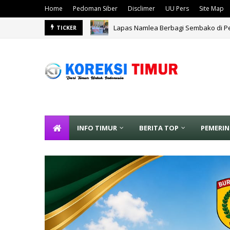
Home
Pedoman Siber
Disclimer
UU Pers
Site Map
Lapas Namlea Berbagi Sembako di Pe
TICKER
Lindungi Lahan Pertanian dari Risiko
INFO TIMUR
BERITA TOP
PEMERI