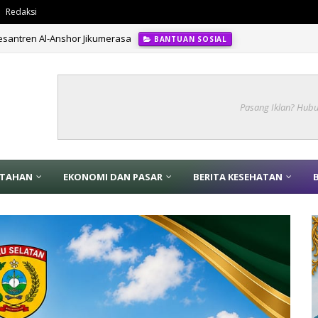
Redaksi
santren Al-Anshor Jikumerasa
BANTUAN SOSIAL
 Banjir, Kemendagri Gelar Sosialisasi Penanganan Banjir Melalui Program 
Pasang Iklan? Hub
NTAHAN
EKONOMI DAN PASAR
BERITA KESEHATAN