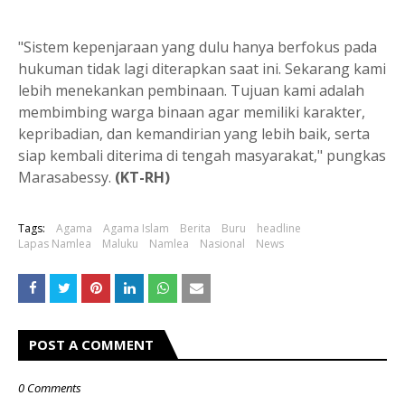
"Sistem kepenjaraan yang dulu hanya berfokus pada
hukuman tidak lagi diterapkan saat ini. Sekarang kami
lebih menekankan pembinaan. Tujuan kami adalah
membimbing warga binaan agar memiliki karakter,
kepribadian, dan kemandirian yang lebih baik, serta
siap kembali diterima di tengah masyarakat," pungkas
Marasabessy.
(KT-RH)
Tags:
Agama
Agama Islam
Berita
Buru
headline
Lapas Namlea
Maluku
Namlea
Nasional
News
POST A COMMENT
0 Comments