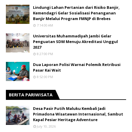
Lindungi Lahan Pertanian dari Risiko Banjir,
Kemendagri Gelar Sosialisasi Penanganan
Banjir Melalui Program FMNJP di Brebes
7:14:00 AM
Universitas Muhammadiyah Jambi Gelar
Penguatan SDM Menuju Akreditasi Unggul
2027
8:27:00 PM
Dua Laporan Polisi Warnai Polemik Retribusi
Pasar Kai Wait
8:52:00 PM
BERITA PARIWISATA
​Desa Pasir Putih Maluku Kembali Jadi
Primadona Wisatawan Internasional, Sambut
Kapal Pesiar Heritage Adventure
July 10, 2026