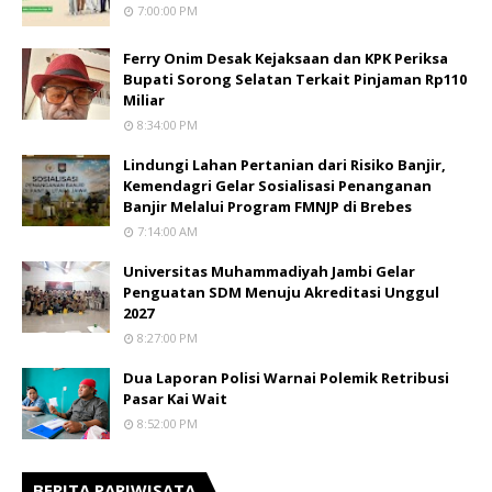
7:00:00 PM
Ferry Onim Desak Kejaksaan dan KPK Periksa
Bupati Sorong Selatan Terkait Pinjaman Rp110
Miliar
8:34:00 PM
Lindungi Lahan Pertanian dari Risiko Banjir,
Kemendagri Gelar Sosialisasi Penanganan
Banjir Melalui Program FMNJP di Brebes
7:14:00 AM
Universitas Muhammadiyah Jambi Gelar
Penguatan SDM Menuju Akreditasi Unggul
2027
8:27:00 PM
Dua Laporan Polisi Warnai Polemik Retribusi
Pasar Kai Wait
8:52:00 PM
BERITA PARIWISATA