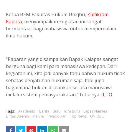
Ketua BEM Fakultas Hukum Uniqbu,
Zulfikram
Kapota
, menyampaikan kegiatan ini sangat
bermanfaat bagi mahasiswa untuk memperdalam
ilmu hukum.
“Paparan yang disampaikan Bapak Kalapas sangat
berguna bagi kami para mahasiswa kedepan. Dari
kegiatan ini, kita jadi banyak tahu bahwa hukum tidak
sebatas penjatuhan hukuman saja, tapi juga
bagaimana hukum dijalankan secara manusiawi
melalui sistem pemasyarakatan,” tuturnya. (
LTO
Tags:
Akademisi
Berita
Buru
Iqra Buru
Lapas Namlea
Lintas Daerah
Maluku
Pendidikan
Top News
UNIQBU