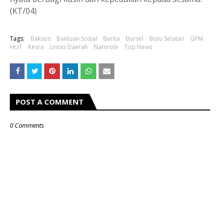
(KT/04)
Tags:
Baksos
Bantuan Sosial
Berita
Bursel
Buru Selatan
GPM
HUT
Kesra
Lintas Daerah
Namrole
Top News
POST A COMMENT
0 Comments