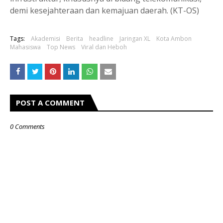
demi kesejahteraan dan kemajuan daerah. (KT-OS)
Tags:
Akademisi
Berita
headline
Jaringan XL
Kota Ambon
Mahasiswa
Top News
Viral dan Heboh
POST A COMMENT
0 Comments