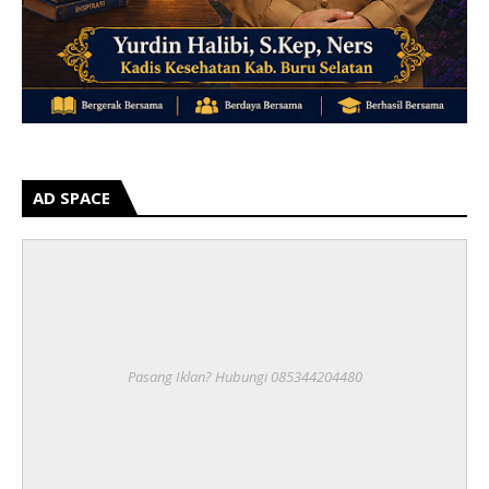
AD SPACE
Pasang Iklan? Hubungi 085344204480