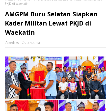
PKJD di Waekatin
AMGPM Buru Selatan Siapkan
Kader Militan Lewat PKJD di
Waekatin
Redaksi
7:37:00 PM