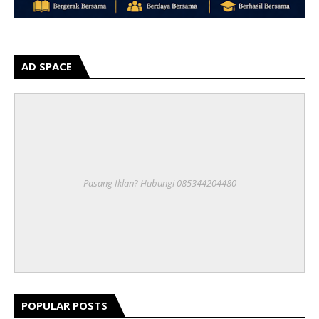
AD SPACE
Pasang Iklan? Hubungi 085344204480
POPULAR POSTS