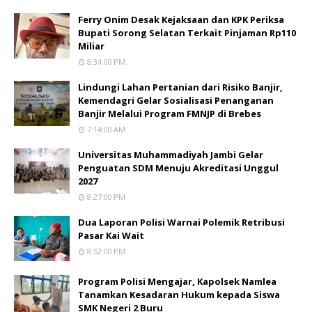
Ferry Onim Desak Kejaksaan dan KPK Periksa
Bupati Sorong Selatan Terkait Pinjaman Rp110
Miliar
8:34:00 PM
Lindungi Lahan Pertanian dari Risiko Banjir,
Kemendagri Gelar Sosialisasi Penanganan
Banjir Melalui Program FMNJP di Brebes
7:14:00 AM
Universitas Muhammadiyah Jambi Gelar
Penguatan SDM Menuju Akreditasi Unggul
2027
8:27:00 PM
Dua Laporan Polisi Warnai Polemik Retribusi
Pasar Kai Wait
8:52:00 PM
Program Polisi Mengajar, Kapolsek Namlea
Tanamkan Kesadaran Hukum kepada Siswa
SMK Negeri 2 Buru