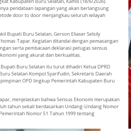
kat Kabupaten Buru Selatan, Kamis (18/6/2026).
inya pendataan lapangan yang akan berlangsung
etode door to door menjangkau seluruh wilayah
l Bupati Buru Selatan, Gerson Eliaser Selsily
Thomas Tapar. Kegiatan ditandai dengan pemasangan
ngan serta pembacaan deklarasi petugas sensus
onomi yang akurat dan berkualitas.
 Bupati Buru Selatan itu turut dihadiri Ketua DPRD
uru Selatan Kompol Syarifudin, Sekretaris Daerah
ati, pimpinan OPD lingkup Pemerintah Kabupaten Buru
Tapar, menjelaskan bahwa Sensus Ekonomi merupakan
puluh tahun sekali berdasarkan Undang-Undang Nomor
n Pemerintah Nomor 51 Tahun 1999 tentang