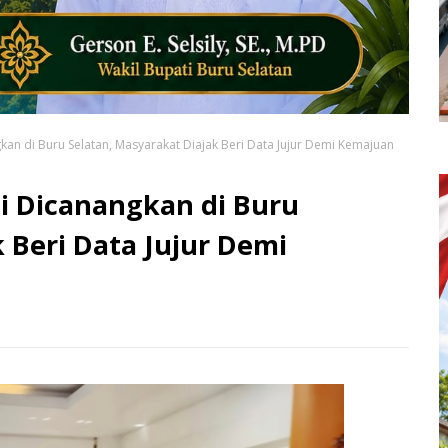
an di Buru Selatan, Masyarakat Diajak Beri Data Jujur Demi Kemajuan
i Dicanangkan di Buru
 Beri Data Jujur Demi