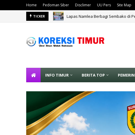
Home
Pedoman Siber
Disclimer
UU Pers
Site Map
Lapas Namlea Berbagi Sembako di Pe
TICKER
INFO TIMUR
BERITA TOP
PEMERI