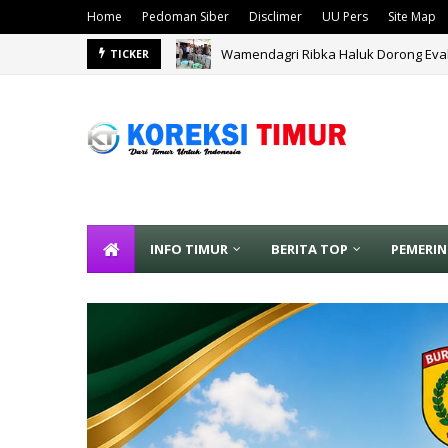
Home
Pedoman Siber
Disclimer
UU Pers
Site Map
Merawat Syiar dalam Rangka Peringa
TICKER
ANA
INFO TIMUR
BERITA TOP
PEMERI