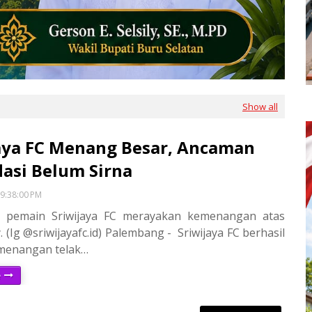
Show all
aya FC Menang Besar, Ancaman
asi Belum Sirna
9:38:00 PM
a pemain Sriwijaya FC merayakan kemenangan atas
. (Ig @sriwijayafc.id) Palembang - Sriwijaya FC berhasil
menangan telak…
e