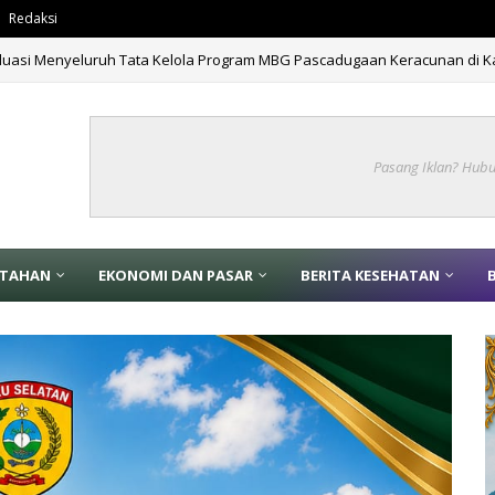
Redaksi
tan 666 Tahun Islam Masuk Papua di Fakfak
BERITA
Pasang Iklan? Hub
NTAHAN
EKONOMI DAN PASAR
BERITA KESEHATAN