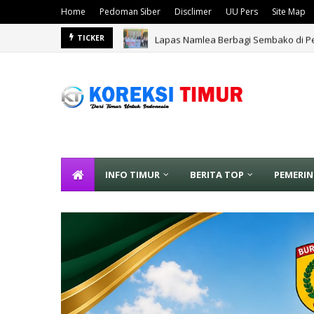
Home
Pedoman Siber
Disclimer
UU Pers
Site Map
Lapas Namlea Berbagi Sembako di Pe
TICKER
INFO TIMUR
BERITA TOP
PEMERI