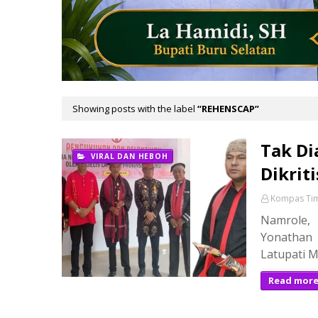
Showing posts with the label
REHENSCAP
Tak Di
VIRAL DAN HEBOH
Dikriti
Kompas Ti
Namrole,
Yonathan 
Latupati 
Read mor