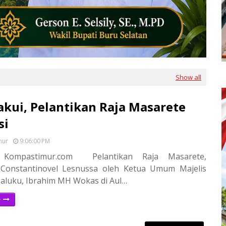
Show all
akui, Pelantikan Raja Masarete
si
mur
9:06:00 PM
 Kompastimur.com Pelantikan Raja Masarete,
Constantinovel Lesnussa oleh Ketua Umum Majelis
Maluku, Ibrahim MH Wokas di Aul…
e