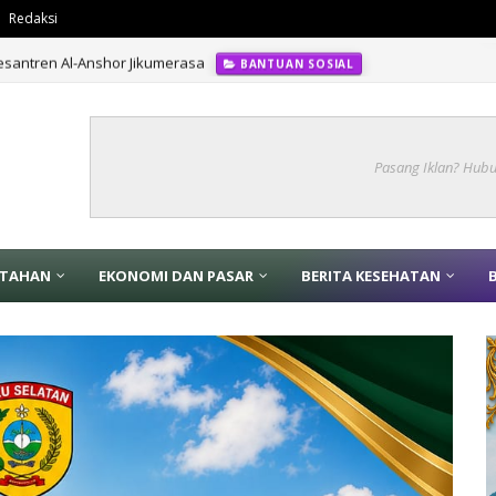
Redaksi
santren Al-Anshor Jikumerasa
BANTUAN SOSIAL
Pasang Iklan? Hub
NTAHAN
EKONOMI DAN PASAR
BERITA KESEHATAN