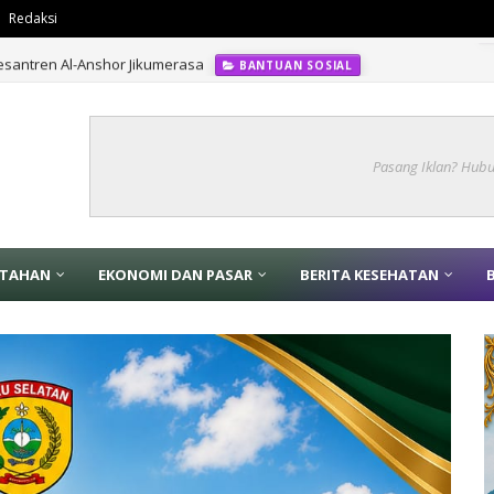
Redaksi
santren Al-Anshor Jikumerasa
BANTUAN SOSIAL
Pasang Iklan? Hub
NTAHAN
EKONOMI DAN PASAR
BERITA KESEHATAN