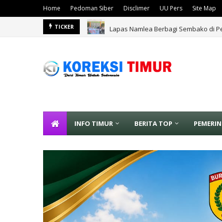
Home
Pedoman Siber
Disclimer
UU Pers
Site Map
Lapas Namlea Berbagi Sembako di Pe
TICKER
INFO TIMUR
BERITA TOP
PEMERI