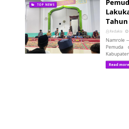
Pemud
TOP NEWS
Lakuka
Tahun 
Redaksi
Namrole —
Pemuda d
Kabupaten
Read mor