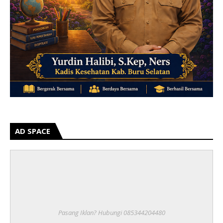
AD SPACE
Pasang Iklan? Hubungi 085344204480