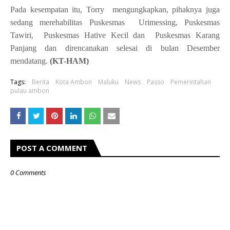
Pada kesempatan itu, Torry
mengungkapkan, pihaknya juga
sedang merehabilitas Puskesmas
Urimessing, Puskesmas
Tawiri,
Puskesmas Hative Kecil dan
Puskesmas Karang
Panjang dan direncanakan selesai di bulan Desember
mendatang.
(KT-HAM)
Tags:
Berita
Kota Ambon
Maluku
News
Passo
Pemerintahan
pulau ambon
POST A COMMENT
0 Comments