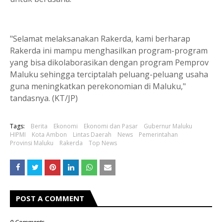
"Selamat melaksanakan Rakerda, kami berharap
Rakerda ini mampu menghasilkan program-program
yang bisa dikolaborasikan dengan program Pemprov
Maluku sehingga terciptalah peluang-peluang usaha
guna meningkatkan perekonomian di Maluku,"
tandasnya. (KT/JP)
Tags:
Berita
Ekonomi
Ekonomi dan Pasar
Gubernur Maluku
HIPMI
Kota Ambon
Lintas Daerah
News
Pemerintahan
Provinsi Maluku
Rakerda
Top News
POST A COMMENT
0 Comments