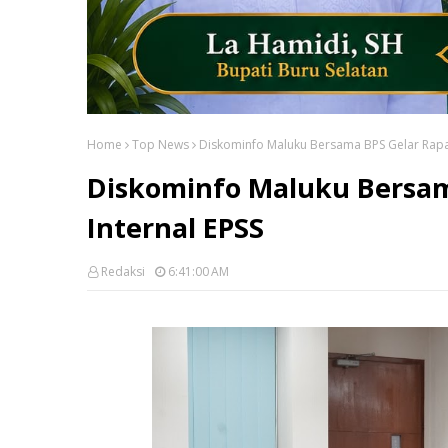
Home
Top News
Diskominfo Maluku Bersama BPS Gelar Rapat 
Diskominfo Maluku Bersama
Internal EPSS
Redaksi
6:41:00 AM