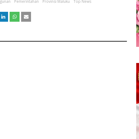
gunan
Pemerintahan
Provinsi Maluku
Top News