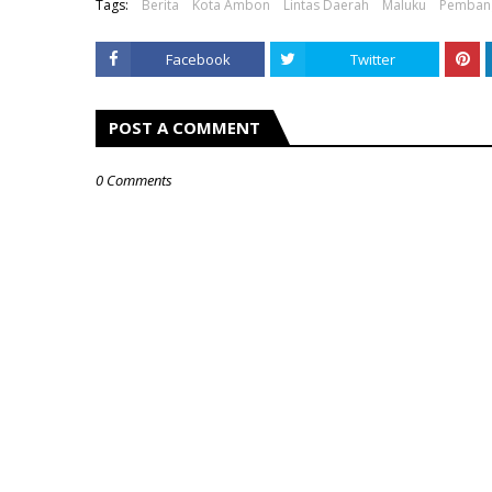
Tags:
Berita
Kota Ambon
Lintas Daerah
Maluku
Pemban
Facebook
Twitter
POST A COMMENT
0 Comments