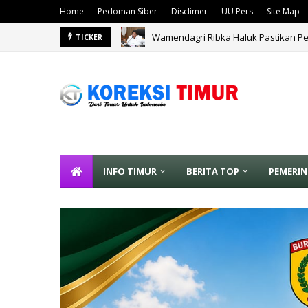
Home
Pedoman Siber
Disclimer
UU Pers
Site Map
Wamendagri Ribka Haluk Pastikan P
TICKER
INFO TIMUR
BERITA TOP
PEMERI