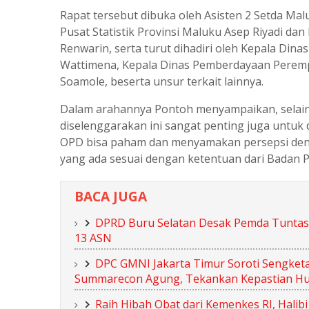
Rapat tersebut dibuka oleh Asisten 2 Setda Ma
Pusat Statistik Provinsi Maluku Asep Riyadi da
Renwarin, serta turut dihadiri oleh Kepala Din
Wattimena, Kepala Dinas Pemberdayaan Peremp
Soamole, beserta unsur terkait lainnya.
Dalam arahannya Pontoh menyampaikan, selain 2
diselenggarakan ini sangat penting juga untuk 
OPD bisa paham dan menyamakan persepsi dengan
yang ada sesuai dengan ketentuan dari Badan Pu
BACA JUGA
DPRD Buru Selatan Desak Pemda Tuntaska
13 ASN
DPC GMNI Jakarta Timur Soroti Sengketa
Summarecon Agung, Tekankan Kepastian H
Raih Hibah Obat dari Kemenkes RI, Hali