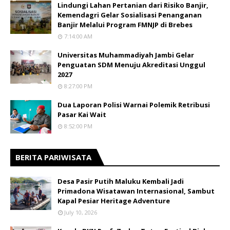
Lindungi Lahan Pertanian dari Risiko Banjir,
Kemendagri Gelar Sosialisasi Penanganan
Banjir Melalui Program FMNJP di Brebes
7:14:00 AM
Universitas Muhammadiyah Jambi Gelar
Penguatan SDM Menuju Akreditasi Unggul
2027
8:27:00 PM
Dua Laporan Polisi Warnai Polemik Retribusi
Pasar Kai Wait
8:52:00 PM
BERITA PARIWISATA
​Desa Pasir Putih Maluku Kembali Jadi
Primadona Wisatawan Internasional, Sambut
Kapal Pesiar Heritage Adventure
July 10, 2026