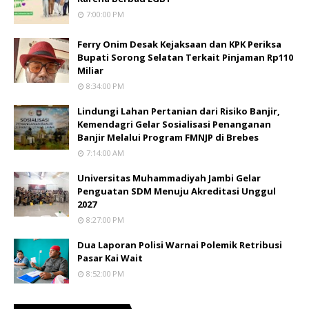
7:00:00 PM
Ferry Onim Desak Kejaksaan dan KPK Periksa
Bupati Sorong Selatan Terkait Pinjaman Rp110
Miliar
8:34:00 PM
Lindungi Lahan Pertanian dari Risiko Banjir,
Kemendagri Gelar Sosialisasi Penanganan
Banjir Melalui Program FMNJP di Brebes
7:14:00 AM
Universitas Muhammadiyah Jambi Gelar
Penguatan SDM Menuju Akreditasi Unggul
2027
8:27:00 PM
Dua Laporan Polisi Warnai Polemik Retribusi
Pasar Kai Wait
8:52:00 PM