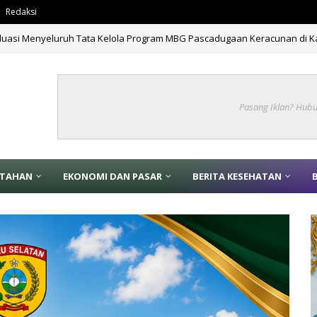
Redaksi
luasi Menyeluruh Tata Kelola Program MBG Pascadugaan Keracunan di 
Pasang Iklan? Hub
NTAHAN
EKONOMI DAN PASAR
BERITA KESEHATAN