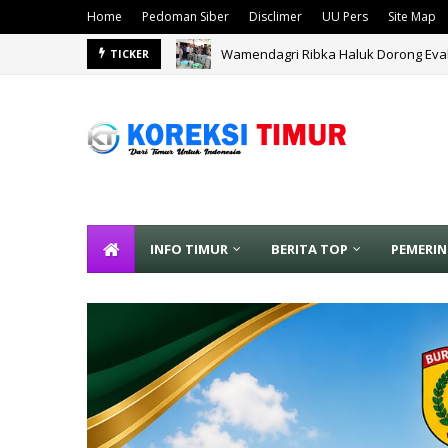
Home
Pedoman Siber
Disclimer
UU Pers
Site Map
Wamendagri Ribka Haluk Dorong Eva
TICKER
INFO TIMUR
BERITA TOP
PEMERI