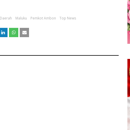
 Daerah
Maluku
Pemkot Ambon
Top News