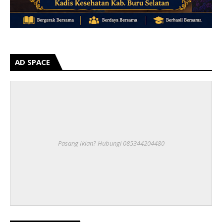
AD SPACE
Pasang Iklan? Hubungi 085344204480