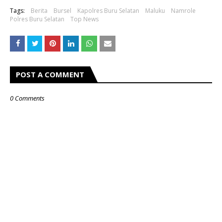
Tags:
Berita
Bursel
Kapolres Buru Selatan
Maluku
Namrole
Polres Buru Selatan
Top News
POST A COMMENT
0 Comments