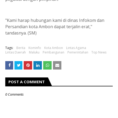
"Kami harap hubungan kami di dinas Infokom dan
Persandian kota Ambon dapat terjalin erat,"
tandasnya. (SM)
Tags:
Berita
Kominfo
Kota Ambon
Lintas Agama
Lintas Daerah
Maluku
Pembangunan
Pemerintahan
Top News
POST A COMMENT
0 Comments