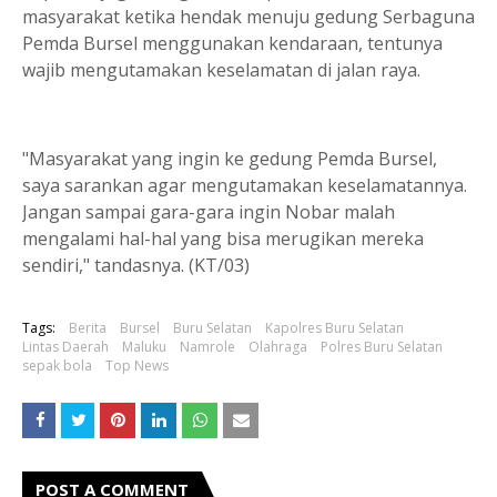
masyarakat ketika hendak menuju gedung Serbaguna
Pemda Bursel menggunakan kendaraan, tentunya
wajib mengutamakan keselamatan di jalan raya.
"Masyarakat yang ingin ke gedung Pemda Bursel,
saya sarankan agar mengutamakan keselamatannya.
Jangan sampai gara-gara ingin Nobar malah
mengalami hal-hal yang bisa merugikan mereka
sendiri," tandasnya. (KT/03)
Tags:
Berita
Bursel
Buru Selatan
Kapolres Buru Selatan
Lintas Daerah
Maluku
Namrole
Olahraga
Polres Buru Selatan
sepak bola
Top News
POST A COMMENT