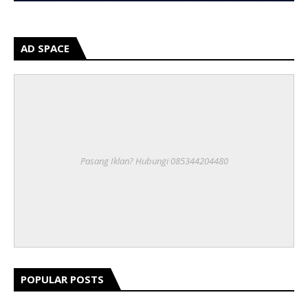
AD SPACE
Pasang Iklan? Hubungi 085344204480
POPULAR POSTS