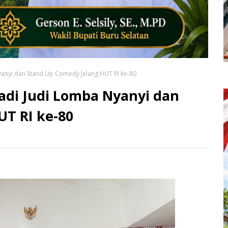
anyi dan Stand Up Comedy Jelang HUT RI ke-80
di Judi Lomba Nyanyi dan
T RI ke-80