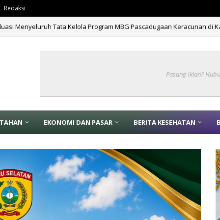
Redaksi
tan 666 Tahun Islam Masuk Papua di Fakfak
BERITA
Pasang Iklan? Hub
NTAHAN
EKONOMI DAN PASAR
BERITA KESEHATAN