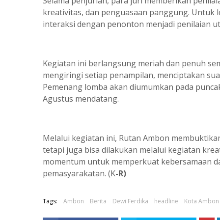
Selama penjurian, para juri memberikan penilai
kreativitas, dan penguasaan panggung. Untuk l
interaksi dengan penonton menjadi penilaian u
Kegiatan ini berlangsung meriah dan penuh se
mengiringi setiap penampilan, menciptakan su
Pemenang lomba akan diumumkan pada puncak p
Agustus mendatang.
Melalui kegiatan ini, Rutan Ambon membuktikan
tetapi juga bisa dilakukan melalui kegiatan kre
momentum untuk memperkuat kebersamaan dan 
pemasyarakatan. (K
-R)
Tags:
Ambon
Berita
Dewi Ferdika
headline
Kota Ambon