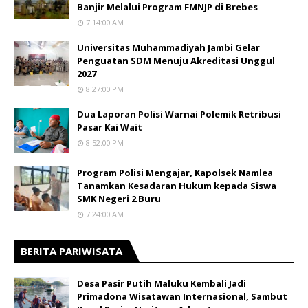
Banjir Melalui Program FMNJP di Brebes
7:14:00 AM
Universitas Muhammadiyah Jambi Gelar
Penguatan SDM Menuju Akreditasi Unggul
2027
8:27:00 PM
Dua Laporan Polisi Warnai Polemik Retribusi
Pasar Kai Wait
8:52:00 PM
Program Polisi Mengajar, Kapolsek Namlea
Tanamkan Kesadaran Hukum kepada Siswa
SMK Negeri 2 Buru
7:24:00 AM
BERITA PARIWISATA
​Desa Pasir Putih Maluku Kembali Jadi
Primadona Wisatawan Internasional, Sambut