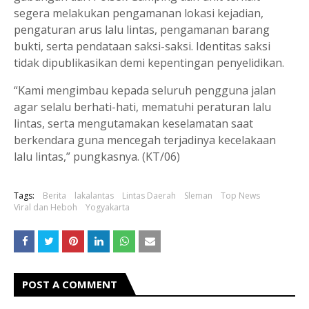
segera melakukan pengamanan lokasi kejadian,
pengaturan arus lalu lintas, pengamanan barang
bukti, serta pendataan saksi-saksi. Identitas saksi
tidak dipublikasikan demi kepentingan penyelidikan.
“Kami mengimbau kepada seluruh pengguna jalan
agar selalu berhati-hati, mematuhi peraturan lalu
lintas, serta mengutamakan keselamatan saat
berkendara guna mencegah terjadinya kecelakaan
lalu lintas,” pungkasnya. (KT/06)
Tags:
Berita
lakalantas
Lintas Daerah
Sleman
Top News
Viral dan Heboh
Yogyakarta
POST A COMMENT