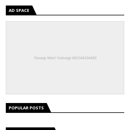
AD SPACE
Pasang Iklan? Hubungi 085344204480
POPULAR POSTS