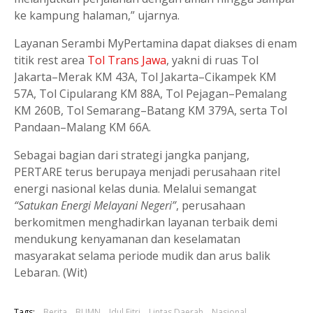
ke kampung halaman,” ujarnya.
Layanan Serambi MyPertamina dapat diakses di enam
titik rest area
Tol Trans Jawa
, yakni di ruas Tol
Jakarta–Merak KM 43A, Tol Jakarta–Cikampek KM
57A, Tol Cipularang KM 88A, Tol Pejagan–Pemalang
KM 260B, Tol Semarang–Batang KM 379A, serta Tol
Pandaan–Malang KM 66A.
Sebagai bagian dari strategi jangka panjang,
PERTARE terus berupaya menjadi perusahaan ritel
energi nasional kelas dunia. Melalui semangat
“Satukan Energi Melayani Negeri”
, perusahaan
berkomitmen menghadirkan layanan terbaik demi
mendukung kenyamanan dan keselamatan
masyarakat selama periode mudik dan arus balik
Lebaran. (Wit)
Tags:
Berita
BUMN
Idul Fitri
Lintas Daerah
Nasional