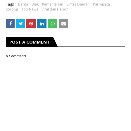
Tags:
Berita
Biak
Kementerian
Lintas Daerah
Pariwisata
Sorong
Top News
Viral dan Heboh
POST A COMMENT
0 Comments