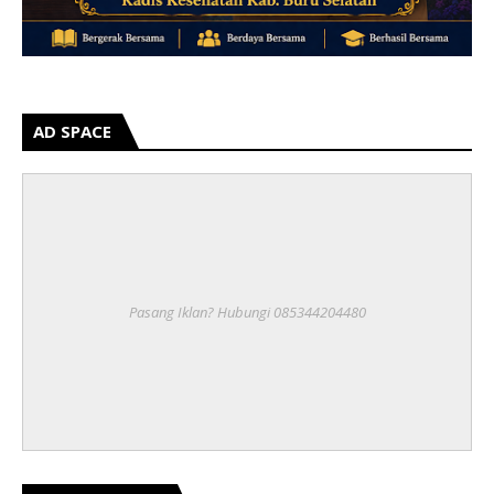
AD SPACE
Pasang Iklan? Hubungi 085344204480