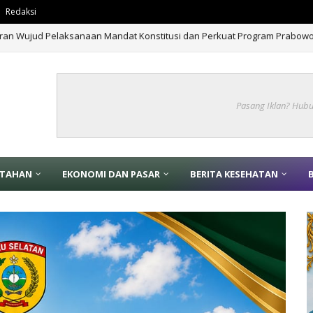
Redaksi
esiasi UMKM Binaan Tampil di Indonesia Fashion Week 2026
BERITA
Pasang Iklan? Hub
NTAHAN
EKONOMI DAN PASAR
BERITA KESEHATAN