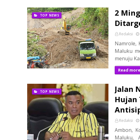
2 Ming
TOP NEWS
Ditarg
Redaksi
Namrole, K
Maluku me
menuju Ka
Read mor
Jalan 
TOP NEWS
Hujan 
Antisi
Redaksi
Ambon, Ko
Maluku, 