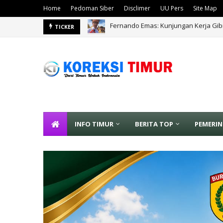
Home
Pedoman Siber
Disclimer
UU Pers
Site Map
Komisaris Pertamina Patra Niaga Apr
TICKER
INFO TIMUR
BERITA TOP
PEMERI