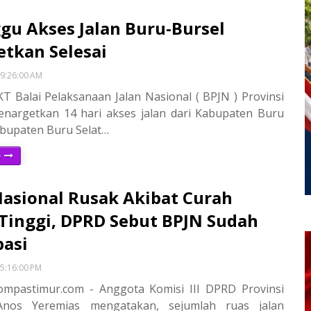
gu Akses Jalan Buru-Bursel
etkan Selesai
9:26:00 AM
T Balai Pelaksanaan Jalan Nasional ( BPJN ) Provinsi
nargetkan 14 hari akses jalan dari Kabupaten Buru
bupaten Buru Selat…
e
Nasional Rusak Akibat Curah
Tinggi, DPRD Sebut BPJN Sudah
pasi
5:16:00 PM
mpastimur.com - Anggota Komisi III DPRD Provinsi
Anos Yeremias mengatakan, sejumlah ruas jalan