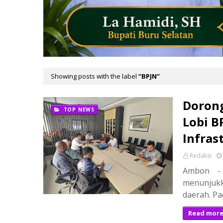
Showing posts with the label
BPJN
Dorong
TOP NEWS
Lobi B
Infras
Redaksi
Ambon - B
menunjuk
daerah. Pa
Read mor