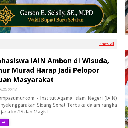
Show all
hasiswa IAIN Ambon di Wisuda,
ur Murad Harap Jadi Pelopor
uan Masyarakat
6:06:00 PM
mpastimur.com - Institut Agama Islam Negeri (IAIN)
yelenggarakan Sidang Senat Terbuka dalam rangka
rjana ke-25 dan Magist…
e