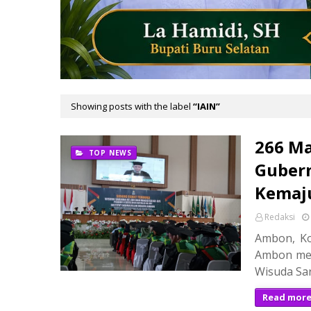
Showing posts with the label
IAIN
266 Ma
TOP NEWS
Gubern
Kemaj
Redaksi
Ambon, Ko
Ambon men
Wisuda Sa
Read mor