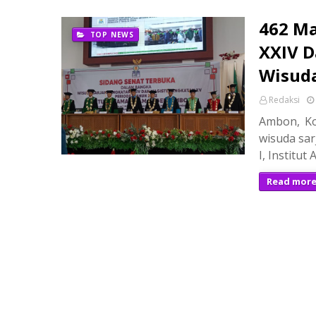
462 M
TOP NEWS
XXIV D
Wisud
Redaksi
Ambon, Ko
wisuda sar
I, Institu
Read mor