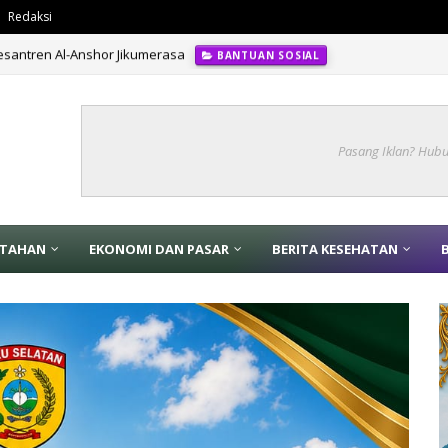
Redaksi
santren Al-Anshor Jikumerasa
BANTUAN SOSIAL
Pasang Iklan? Hub
NTAHAN
EKONOMI DAN PASAR
BERITA KESEHATAN