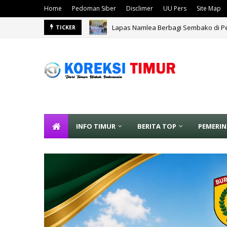
Home
Pedoman Siber
Disclimer
UU Pers
Site Map
Lapas Namlea Berbagi Sembako di Pe
TICKER
INFO TIMUR
BERITA TOP
PEMERI