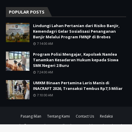
POPULAR POSTS
Lindungi Lahan Pertanian dari Risiko Banjir,
Kemendagri Gelar Sosialisasi Penanganan
Banjir Melalui Program FMNJP di Brebes
7:14:00 AM
Program Polisi Mengajar, Kapolsek Namlea
Tanamkan Kesadaran Hukum kepada Siswa
SMK Negeri 2 Buru
7:24:00 AM
UMKM Binaan Pertamina Laris Manis di
INACRAFT 2026, Transaksi Tembus Rp7,5 Miliar
7:10:00 AM
Pasang Iklan
Tentang Kami
Contact Us
Redaksi
Copyright ©
2026
Koreksi Timur
All Right Reserved | Distributed By
Alan
L