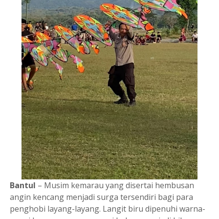
Bantul
– Musim kemarau yang disertai hembusan
angin kencang menjadi surga tersendiri bagi para
penghobi layang-layang. Langit biru dipenuhi warna-