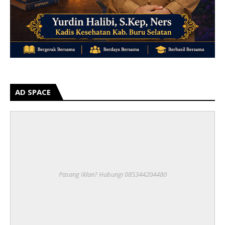
AD SPACE
Pasang Iklan? Hubungi 085344204480