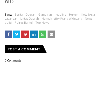
WIT)
Tags:
Berita
Daerah
Gambiran
headline
Hukum
Kota Jogja
Layangan
Lintas Daerah
Nengah Jeffry Prana Widnyana
News
polisi
Polres Bantul
Top News
POST A COMMENT
0 Comments