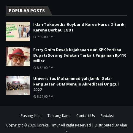
POPULAR POSTS
Iklan Tokopedia Boyband Korea Harus Ditarik,
Karena Berbau LGBT
7:00:00 PM
Ferry Onim Desak Kejaksaan dan KPK Periksa
Bupati Sorong Selatan Terkait Pinjaman Rp110
Miliar
8:34:00 PM
Universitas Muhammadiyah Jambi Gelar
Penguatan SDM Menuju Akreditasi Unggul
2027
8:27:00 PM
Pasang Iklan
Tentang Kami
Contact Us
Redaksi
Copyright ©
2026
Koreksi Timur
All Right Reserved | Distributed By
Alan
L