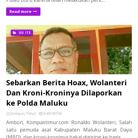
Read more
UU ITE
Sebarkan Berita Hoax, Wolanteri
Dan Kroni-Kroninya Dilaporkan
ke Polda Maluku
Kompas Timur
9:49:00 PM
Ambon, Kompastimur.com Ronaldo Wolanteri, Salah
satu pemuda asal Kabupaten Maluku Barat Daya
(MBD), dan kroni-kroninya bakal digiring ke hada…