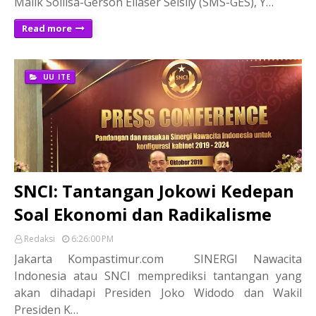
Malik Soilisa-Gerson Eliaser Selsily (SMS-GES), Y…
Read more
UU ITE
SNCI: Tantangan Jokowi Kedepan
Soal Ekonomi dan Radikalisme
Redaksi
6:26:00 PM
Jakarta Kompastimur.com SINERGI Nawacita
Indonesia atau SNCI memprediksi tantangan yang
akan dihadapi Presiden Joko Widodo dan Wakil
Presiden K…