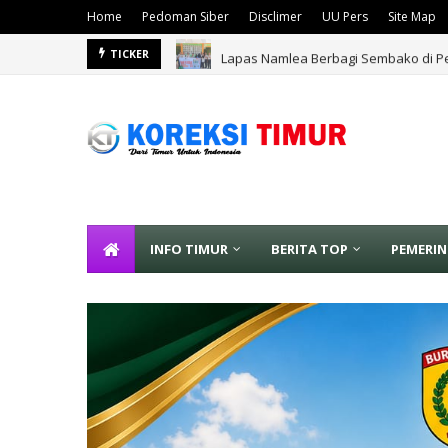
Home
Pedoman Siber
Disclimer
UU Pers
Site Map
Lapas Namlea Berbagi Sembako di Pe
TICKER
INFO TIMUR
BERITA TOP
PEMERI