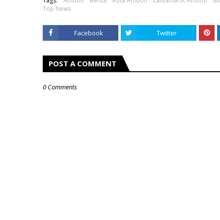
Tags:
Ambon
Berita
Kota Ambon
Lantamal IX Ambon
Ma
Top News
Facebook
Twitter
POST A COMMENT
0 Comments