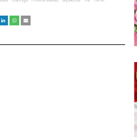
luku
Olahraga
Provinsi Maluku
sepakbola
TNI
TNI AL