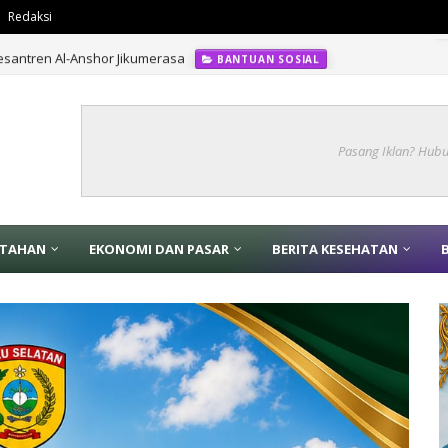
Redaksi
santren Al-Anshor Jikumerasa
BANTUAN SOSIAL
Pasang Iklan? Hub
NTAHAN
EKONOMI DAN PASAR
BERITA KESEHATAN