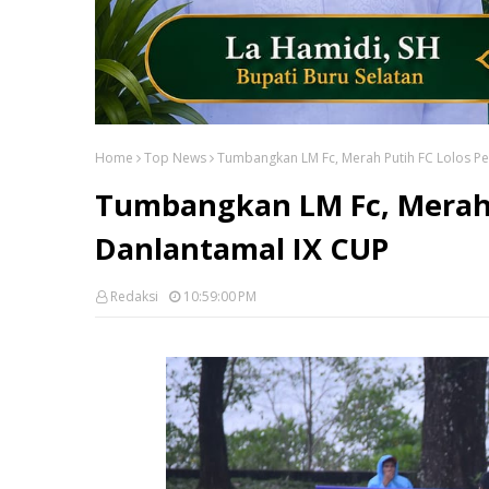
Home
Top News
Tumbangkan LM Fc, Merah Putih FC Lolos Pe
Tumbangkan LM Fc, Merah 
Danlantamal IX CUP
Redaksi
10:59:00 PM