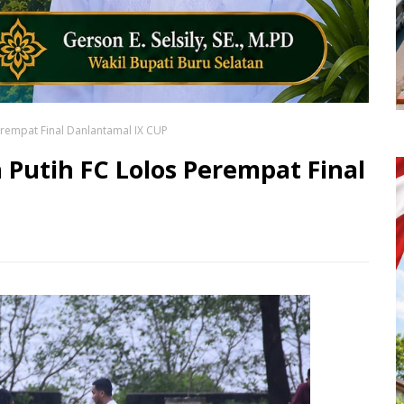
rempat Final Danlantamal IX CUP
Putih FC Lolos Perempat Final